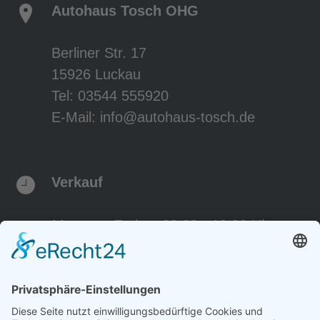
Autohaus Tosch OHG
Berliner Str. 17
15926 Luckau
Tel:
03544 555920
E-Mail:
info@autohaus-tosch.de
Verkauf
Montag - Freitag
09:00 - 18:00 Uhr
Samstag
09:00 - 12:00 Uhr